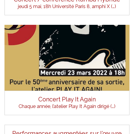
jeudi 5 mai, 18h Université Paris 8, amphi X (…)
Concert Play It Again
Chaque année, l’atelier Play It Again dirigé (…)
Performances augmentées sur l’œuvre