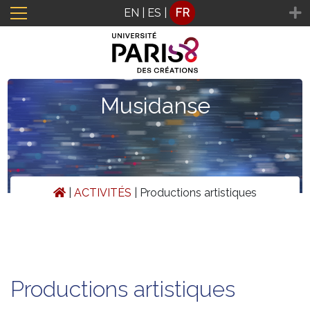
Panneau de gestion des cookies
EN
|
ES
|
FR
Musidanse
|
ACTIVITÉS
|
Productions artistiques
Productions artistiques