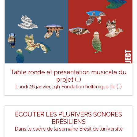
Table ronde et présentation musicale du
projet (…)
Lundi 26 janvier, 19h Fondation hellénique de (…)
ÉCOUTER LES PLURIVERS SONORES
BRÉSILIENS
Dans le cadre de la semaine Brésil de l’université