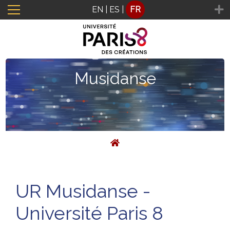
Panneau de gestion des cookies
EN
|
ES
|
FR
Musidanse
UR Musidanse -
Université Paris 8