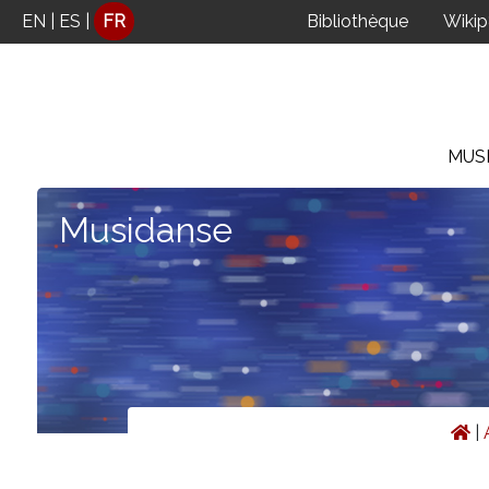
Panneau de gestion des cookies
EN
|
ES
|
FR
Bibliothèque
Wiki
MUS
Musidanse
|