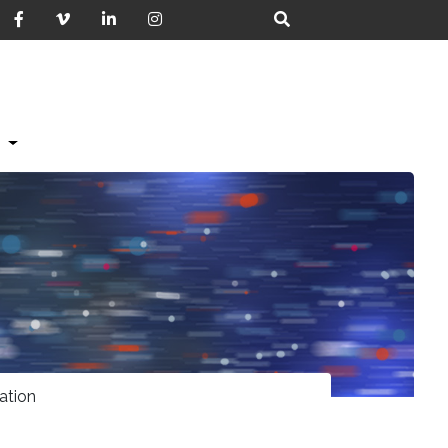
S
ation