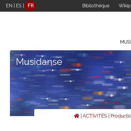
Panneau de gestion des cookies
EN
|
ES
|
FR
Bibliothèque
Wiki
MUS
Musidanse
|
ACTIVITÉS
|
Productio