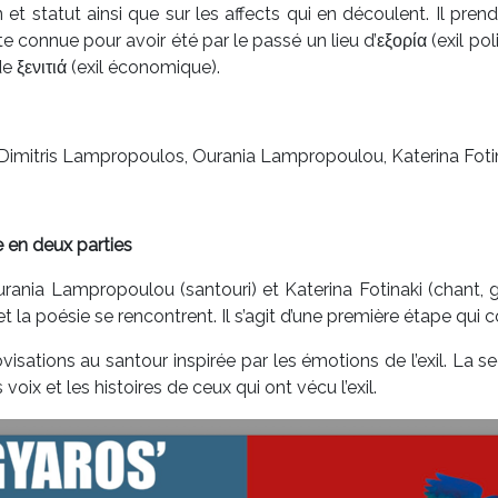
et statut ainsi que sur les affects qui en découlent. Il pren
e connue pour avoir été par le passé un lieu d’εξορία (exil po
de ξενιτιά (exil économique).
Dimitris Lampropoulos, Ourania Lampropoulou, Katerina Foti
ie en deux parties
rania Lampropoulou (santouri) et Katerina Fotinaki (chant, g
et la poésie se rencontrent. Il s’agit d’une première étape qui
visations au santour inspirée par les émotions de l’exil. L
voix et les histoires de ceux qui ont vécu l’exil.