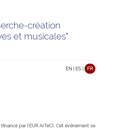
herche-création
ives et musicales"
EN
|
ES
|
FR
es (financé par l’EUR ArTeC). Cet événement se