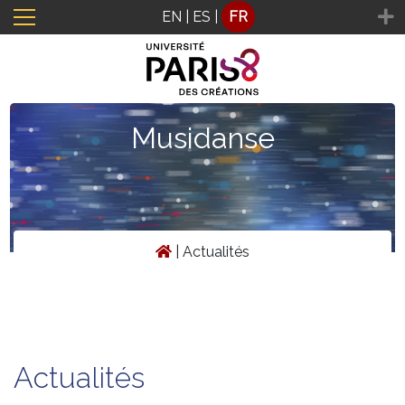
Panneau de gestion des cookies
EN
|
ES
|
FR
Musidanse
|
Actualités
Actualités