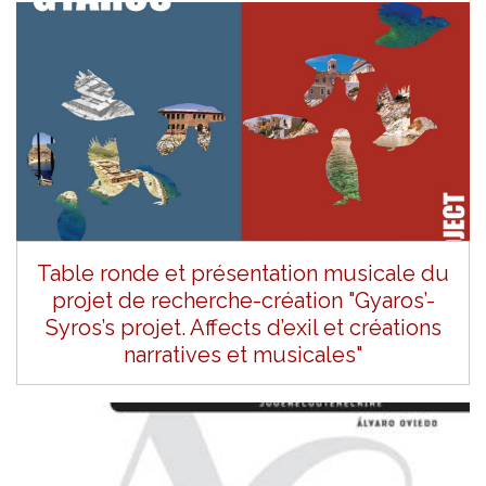
Table ronde et présentation musicale du
projet de recherche-création "Gyaros’-
Syros’s projet. Affects d’exil et créations
narratives et musicales"