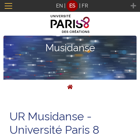
Panel de gestión de cookies
EN
|
ES
|
FR
Musidanse
UR Musidanse -
Université Paris 8