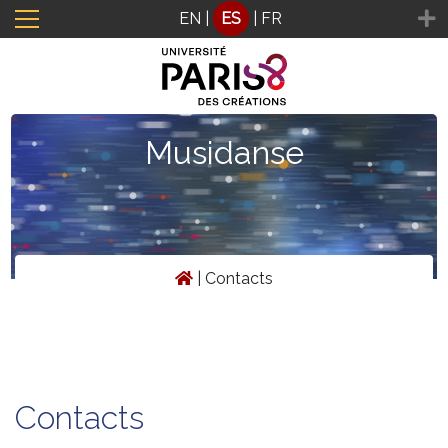
Panel de gestión de cookies
EN
|
ES
|
FR
Musidanse
|
Contacts
Contacts