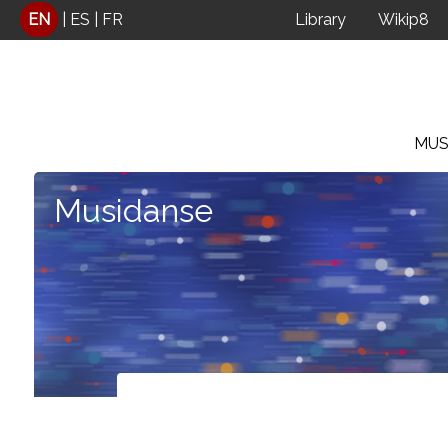
Cookies management panel
EN
|
ES
|
FR
Library
Wikip8
MUS
Musidanse