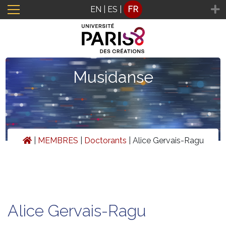
Panneau de gestion des cookies
EN
|
ES
|
FR
Musidanse
|
MEMBRES
|
Doctorants
|
Alice Gervais-Ragu
Alice Gervais-Ragu