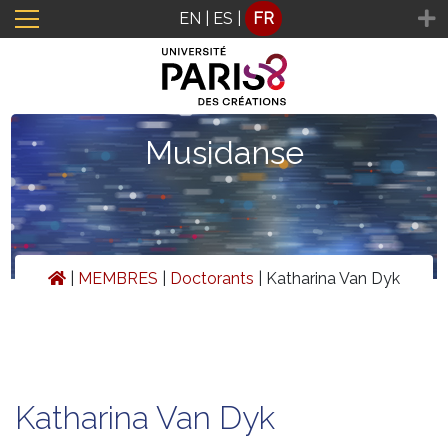
Panneau de gestion des cookies
EN
|
ES
|
FR
Musidanse
|
MEMBRES
|
Doctorants
|
Katharina Van Dyk
Katharina Van Dyk