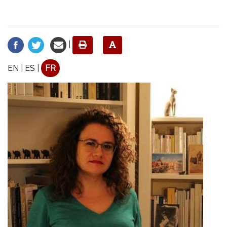
|
EN
|
ES
|
FR