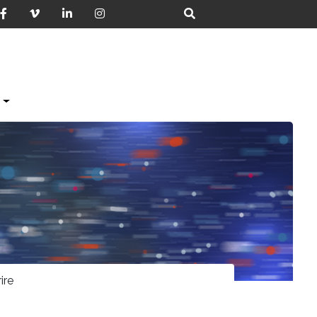
S
ire