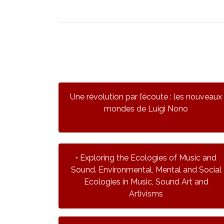
Une révolution par l’écoute : les nouveaux
mondes de Luigi Nono
• Exploring the Ecologies of Music and
Sound. Environmental, Mental and Social
Ecologies in Music, Sound Art and
Artivisms