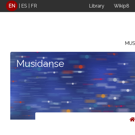
Cookies management panel
EN
|
ES
|
FR
Library
Wikip8
MUS
Musidanse