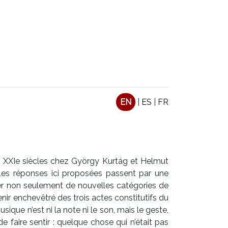
EN
|
ES
|
FR
et XXIe siècles chez György Kurtág et Helmut
Les réponses ici proposées passent par une
ager non seulement de nouvelles catégories de
enir enchevêtré des trois actes constitutifs du
usique n’est ni la note ni le son, mais le geste,
 de faire sentir : quelque chose qui n’était pas