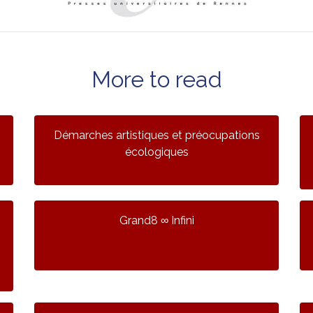
More to read
Démarches artistiques et préocupations
écologiques
Grand8 ∞ Infini