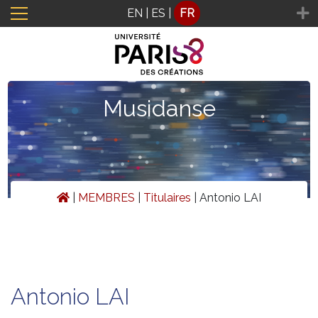
Panneau de gestion des cookies
EN
|
ES
|
FR
Musidanse
|
MEMBRES
|
Titulaires
|
Antonio LAI
Antonio LAI