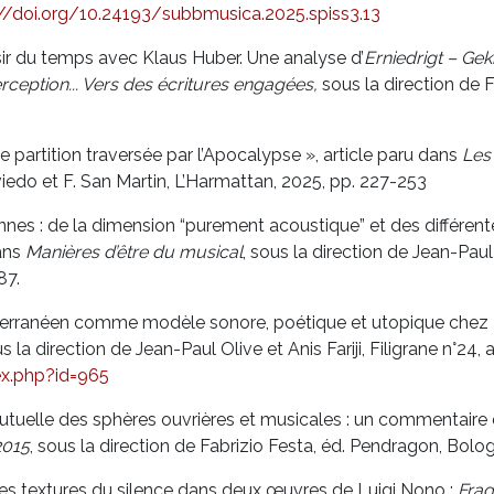
://doi.org/10.24193/
subbmusica.2025.spiss3.13
isir du temps avec Klaus Huber. Une analyse d’
Erniedrigt
– Gekn
rception... Vers des écritures engagées,
sous la direction de 
 partition traversée par l’Apocalypse », article paru dans
Les 
 Oviedo et F. San Martin, L’Harmattan, 2025, pp. 227-253
nnes : de la dimension “purement acoustique” et des différent
dans
Manières d’être du musical
, sous la direction de Jean-Pau
87.
terranéen comme modèle sonore, poétique et utopique chez L
us la direction de Jean-Paul Olive et Anis Fariji, Filigrane n°24,
dex.php?id=965
on mutuelle des sphères ouvrières et musicales : un commentaire
2015
, sous la direction de Fabrizio Festa, éd. Pendragon, Bolo
entes textures du silence dans deux œuvres de Luigi Nono :
Frag