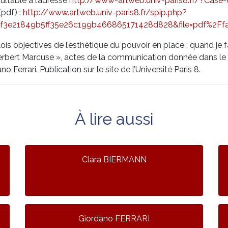
ultable à l’adresse
http://www-artweb.univ-paris8.fr/?Case-
pdf) :
http://www.artweb.univ-paris8.fr/spip.php?
f3e21849b5ff35e26c199b466865171428d828&file=pdf%2Ffabb
is objectives de l’esthétique du pouvoir en place ; quand je fai
Herbert Marcuse », actes de la communication donnée dans le
no Ferrari. Publication sur le site de l’Université Paris 8.
À lire aussi
Clara BIERMANN
Giordano FERRARI