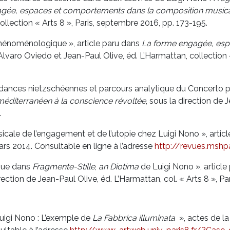
gée, espaces et comportements dans la composition music
ollection « Arts 8 », Paris, septembre 2016, pp. 173-195.
phénoménologique », article paru dans
La forme engagée, esp
d’Alvaro Oviedo et Jean-Paul Olive, éd. L’Harmattan, collection
dances nietzschéennes et parcours analytique du Concerto po
méditerranéen à la conscience révoltée
, sous la direction de
.
icale de l’engagement et de l’utopie chez Luigi Nono », artic
mars 2014. Consultable en ligne à l’adresse
http://revues.mshpa
ique dans
Fragmente-Stille
,
an Diotima
de Luigi Nono », articl
irection de Jean-Paul Olive, éd. L’Harmattan, col. « Arts 8 », P
uigi Nono : L’exemple de
La Fabbrica illuminata
», actes de la