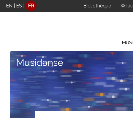
Panneau de gestion des cookies
EN
|
ES
|
FR
Bibliothèque
Wiki
MUS
Musidanse