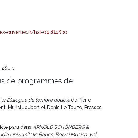
ves-ouvertes.
fr/hal-04384630
, 280 p.
ssus de programmes de
 le
Dialogue de l’ombre double
de Pierre
nt, Muriel Joubert et Denis Le Touzé, Presses
ticle paru dans
ARNOLD SCHÖNBERG &
dia Universitatis Babes-Bolyai Musica, vol.