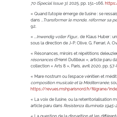
70 (Special Issue 3)
, 2025, pp. 151–166.
https
« Quand l’utopie émerge de l’usine : se ressa
dans
...Transformer le monde, réformer sa pe
92.
« .
..Inwendig voller Figur...
de Klaus Huber : une
sous la direction de J-P. Olive, G. Ferrari, A.
« Résonances, miroirs et répétitions deleuzie
résonances
d’Henri Dutilleux », article paru 
collection « Arts 8 », Paris, avril 2020, pp. 57-
« Mare nostrum ou l’espace vénitien et médi
composition musicale et la Méditerranée
, so
https://revues.mshparisnord.fr/filigrane/in
« La voix de l’usine, ou la reterritorialisati
article paru dans
Resistenza illuminata 1945-
« La question de la disparition et les différ