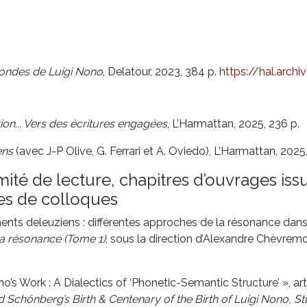
mondes de Luigi Nono
, Delatour, 2023, 384 p.
https://hal.archi
ion... Vers des écritures engagées
, L’Harmattan, 2025,
236 p.
ens
(avec J-P Olive, G. Ferrari et A. Oviedo), L’Harmattan, 2025
mité de lecture, chapitres d’ouvrages i
tes de colloques
nts deleuziens : différentes approches de la résonance dans
la résonance (Tome 1)
, sous la direction d’Alexandre Chèvremo
’s Work : A Dialectics of ‘Phonetic-Semantic Structure’ », ar
Schönberg’s Birth & Centenary of the Birth of Luigi Nono, Stu