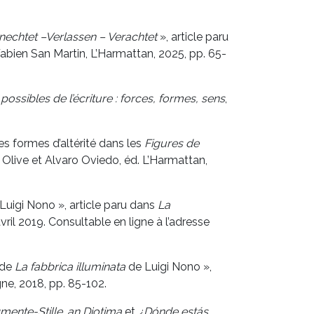
echtet –Verlassen – Verachtet
», article paru
Fabien San Martin, L’Harmattan, 2025, pp. 65-
possibles de l’écriture : forces, formes, sens
,
es formes d’altérité dans les
Figures de
l Olive et Alvaro Oviedo, éd. L’Harmattan,
uigi Nono », article paru dans
La
 avril 2019. Consultable en ligne à l’adresse
 de
La fabbrica illuminata
de Luigi Nono »,
gne, 2018, pp. 85-102.
mente-Stille
,
an Diotima
et
¿Dónde estás