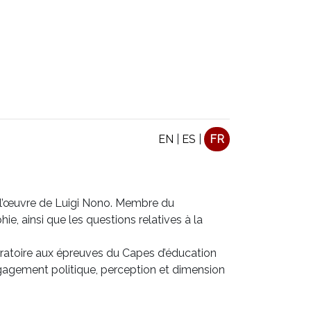
EN
|
ES
|
FR
ur l’œuvre de Luigi Nono. Membre du
ie, ainsi que les questions relatives à la
ratoire aux épreuves du Capes d’éducation
engagement politique, perception et dimension