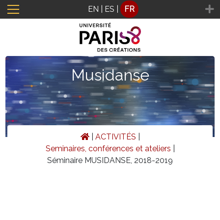
Panneau de gestion des cookies
EN
|
ES
|
FR
Musidanse
|
ACTIVITÉS
|
Seminaires, conférences et ateliers
|
Séminaire MUSIDANSE, 2018-2019