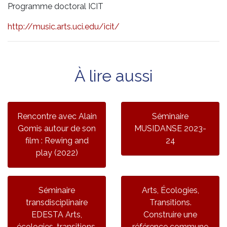
Programme doctoral ICIT
http://music.arts.uci.edu/icit/
À lire aussi
Rencontre avec Alain
Séminaire
Gomis autour de son
MUSIDANSE 2023-
film : Rewing and
24
play (2022)
Séminaire
Arts, Écologies,
transdisciplinaire
Transitions.
EDESTA Arts,
Construire une
écologies, transitions,
référence commune