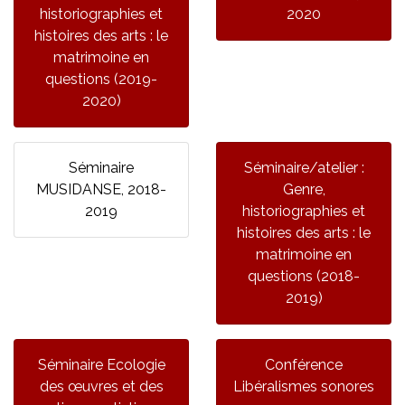
historiographies et
2020
histoires des arts : le
matrimoine en
questions (2019-
2020)
Séminaire
Séminaire/atelier :
MUSIDANSE, 2018-
Genre,
2019
historiographies et
histoires des arts : le
matrimoine en
questions (2018-
2019)
Séminaire Ecologie
Conférence
des œuvres et des
Libéralismes sonores