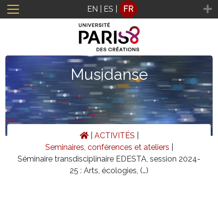
Panneau de gestion des cookies
EN
|
ES
|
FR
Musidanse
|
ACTIVITÉS
|
Seminaires, conférences et ateliers
|
Séminaire transdisciplinaire EDESTA, session 2024-
25 : Arts, écologies, (…)