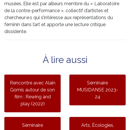
musées. Elle est par ailleurs membre du « Laboratoire
de la contre-performance », collectif d’artistes et
chercheur·e·s qui s’intéresse aux représentations du
féminin dans l’art et apporte une lecture critique
dissidente.
À lire aussi
Rencontre avec Alain
Séminaire
Gomis autour de son
MUSIDANSE 2023-
film : Rewing and
24
play (2022)
Séminaire
Arts, Écologies,