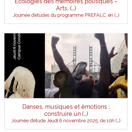
Écologies des mémoires politiques –
Arts, (…)
Journée d’études du programme PREFALC, en (…)
Danses, musiques et émotions :
construire un (…)
Journée d’étude Jeudi 6 novembre 2025, de 10h (…)