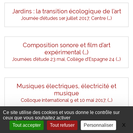
Jardins : la transition écologique de l’art
Journée d’études 1er juillet 2017, Centre (…)
Composition sonore et film d’art
expérimental (…)
Journées d’étude 23 mai, Collège d’Espagne 24 (…)
Musiques électriques, électricité et
musique
Colloque international 9 et 10 mai 2017, (…)
Ce site utilise des cookies et vous donne le contrôle sur
ceux que vous souhaitez activer
X
Ma
Tout accepter
Tout refuser
Personnaliser
Créer à deux : Klauss et Angel Vianna