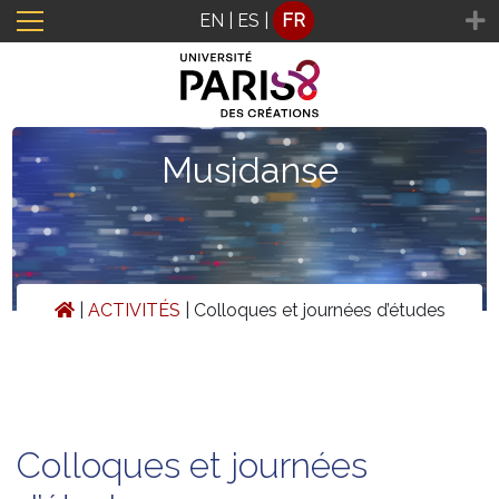
Panneau de gestion des cookies
EN
|
ES
|
FR
Musidanse
|
ACTIVITÉS
|
Colloques et journées d’études
Colloques et journées