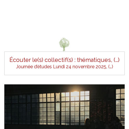
Écouter le(s) collectif(s) : thématiques, (…)
Journée d’études Lundi 24 novembre 2025, (…)