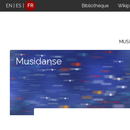
Panneau de gestion des cookies
EN
|
ES
|
FR
Bibliothèque
Wiki
MUS
Musidanse