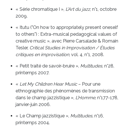
« Série chromatique I »,
L’Art du jazz
, n°1, octobre
2009.
« Itutu ("On how to appropriately present oneself
to others") : Extra-musical pedagogical values of
creative music », avec Pierre Carsalade & Romain
Tesler,
Critical Studies in Improvisation / Études
critiques en improvisation
, vol. 4, n°1, 2008.
« Petit traité de savoir-bruire »,
Multitudes
, n°28,
printemps 2007.
«
Let My Children Hear Music
– Pour une
ethnographie des phénomènes de transmission
dans le champ jazzistique »,
L’Homme
, n°177-178,
janvier-juin 2006.
« Le Champ jazzistique »,
Multitudes
, n°16,
printemps 2004.