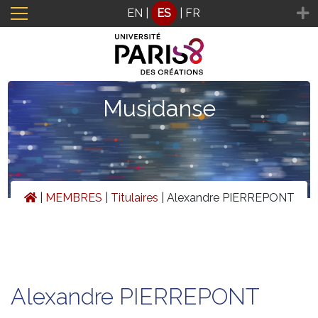
Panel de gestión de cookies
EN
|
ES
|
FR
Musidanse
|
MEMBRES
|
Titulaires
|
Alexandre PIERREPONT
Alexandre PIERREPONT