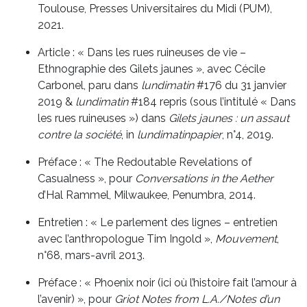
Toulouse, Presses Universitaires du Midi (PUM),
2021.
Article : « Dans les rues ruineuses de vie –
Ethnographie des Gilets jaunes », avec Cécile
Carbonel, paru dans
lundimatin
#176 du 31 janvier
2019 &
lundimatin
#184 repris (sous l’intitulé « Dans
les rues ruineuses ») dans
Gilets jaunes : un assaut
contre la société
, in
lundimatinpapier
, n°4, 2019.
Préface : « The Redoutable Revelations of
Casualness », pour
Conversations in the Aether
d’Hal Rammel, Milwaukee, Penumbra, 2014.
Entretien : « Le parlement des lignes – entretien
avec l’anthropologue Tim Ingold »,
Mouvement
,
n°68, mars-avril 2013.
Préface : « Phoenix noir (ici où l’histoire fait l’amour à
l’avenir) », pour
Griot Notes from L.A./Notes d’un