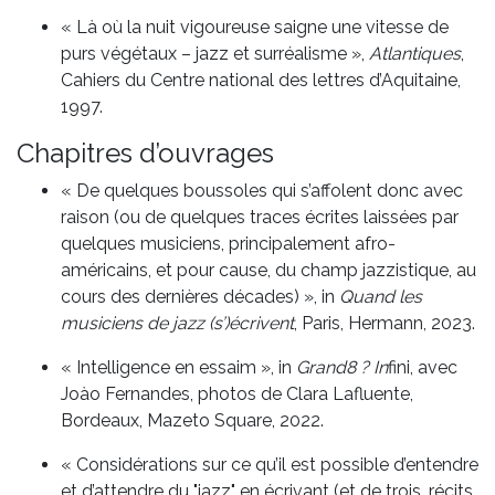
« Là où la nuit vigoureuse saigne une vitesse de
purs végétaux – jazz et surréalisme »,
Atlantiques
,
Cahiers du Centre national des lettres d’Aquitaine,
1997.
Chapitres d’ouvrages
« De quelques boussoles qui s’affolent donc avec
raison (ou de quelques traces écrites laissées par
quelques musiciens, principalement afro-
américains, et pour cause, du champ jazzistique, au
cours des dernières décades) », in
Quand les
musiciens de jazz (s’)écrivent
, Paris, Hermann, 2023.
« Intelligence en essaim », in
Grand8 ? In
fini, avec
Joào Fernandes, photos de Clara Lafluente,
Bordeaux, Mazeto Square, 2022.
« Considérations sur ce qu’il est possible d’entendre
et d’attendre du "jazz" en écrivant (et de trois, récits