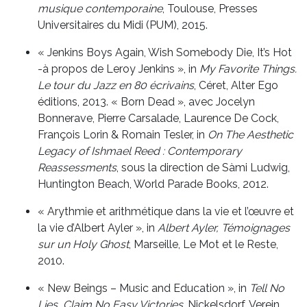
musique contemporaine
, Toulouse, Presses
Universitaires du Midi (PUM), 2015.
« Jenkins Boys Again, Wish Somebody Die, It’s Hot
-à propos de Leroy Jenkins », in
My Favorite Things.
Le tour du Jazz en 80 écrivains
, Céret, Alter Ego
éditions, 2013. « Born Dead », avec Jocelyn
Bonnerave, Pierre Carsalade, Laurence De Cock,
François Lorin & Romain Tesler, in
On The Aesthetic
Legacy of Ishmael Reed : Contemporary
Reassessments
, sous la direction de Sàmi Ludwig,
Huntington Beach, World Parade Books, 2012.
« Arythmie et arithmétique dans la vie et l’œuvre et
la vie d’Albert Ayler », in
Albert Ayler, Témoignages
sur un Holy Ghost
, Marseille, Le Mot et le Reste,
2010.
« New Beings – Music and Education », in
Tell No
Lies, Claim No Easy Victories
, Nickelsdorf, Verein