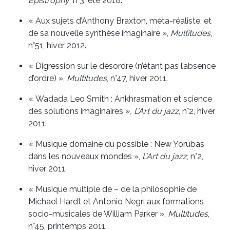
Epistrophy
, n°3, été 2018.
« Aux sujets d’Anthony Braxton, méta-réaliste, et
de sa nouvelle synthèse imaginaire »,
Multitudes
,
n°51, hiver 2012.
« Digression sur le désordre (n’étant pas l’absence
d’ordre) »,
Multitudes
, n°47, hiver 2011.
« Wadada Leo Smith : Ankhrasmation et science
des solutions imaginaires »
, L’Art du jazz
, n°2, hiver
2011.
« Musique domaine du possible : New Yorubas
dans les nouveaux mondes »,
L’Art du jazz
, n°2,
hiver 2011.
« Musique multiple de – de la philosophie de
Michael Hardt et Antonio Negri aux formations
socio-musicales de William Parker »,
Multitudes
,
n°45, printemps 2011.