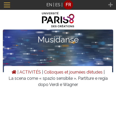
Panneau de gestion des cookies
EN
|
ES
|
FR
Musidanse
|
ACTIVITÉS
|
Colloques et journées d’études
|
La scena come « spazio sensibile ». Partiture e regia
dopo Verdi e Wagner