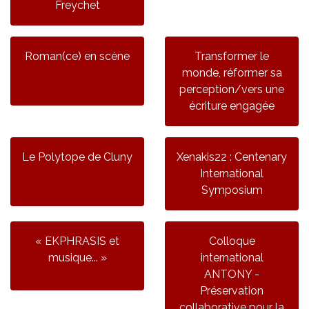
Freychet
Roman(ce) en scène
Transformer le
monde, réformer sa
perception/vers une
écriture engagée
Le Polytope de Cluny
Xenakis22 : Centenary
International
Symposium
« EKPHRASIS et
Colloque
musique... »
international
ANTONY -
Préservation
collaborative pour la