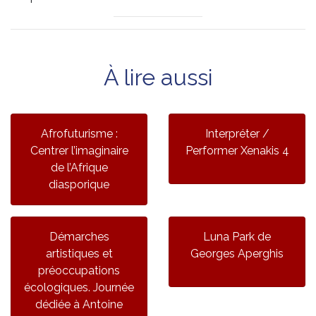
À lire aussi
Afrofuturisme :
Interpréter /
Centrer l’imaginaire
Performer Xenakis 4
de l’Afrique
diasporique
Démarches
Luna Park de
artistiques et
Georges Aperghis
préoccupations
écologiques. Journée
dédiée à Antoine