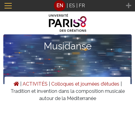
Cookies management panel
EN
|
ES
|
FR
Musidanse
|
ACTIVITÉS
|
Colloques et journées d’études
|
Tradition et invention dans la composition musicale
autour de la Méditerranée