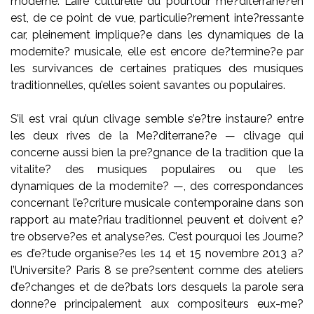
moderne. L’aire culturelle du pourtour me?diterrane?en
est, de ce point de vue, particulie?rement inte?ressante
car, pleinement implique?e dans les dynamiques de la
modernite? musicale, elle est encore de?termine?e par
les survivances de certaines pratiques des musiques
traditionnelles, qu’elles soient savantes ou populaires.
S’il est vrai qu’un clivage semble s’e?tre instaure? entre
les deux rives de la Me?diterrane?e — clivage qui
concerne aussi bien la pre?gnance de la tradition que la
vitalite? des musiques populaires ou que les
dynamiques de la modernite? —, des correspondances
concernant l’e?criture musicale contemporaine dans son
rapport au mate?riau traditionnel peuvent et doivent e?
tre observe?es et analyse?es. C’est pourquoi les Journe?
es d’e?tude organise?es les 14 et 15 novembre 2013 a?
l’Universite? Paris 8 se pre?sentent comme des ateliers
d’e?changes et de de?bats lors desquels la parole sera
donne?e principalement aux compositeurs eux-me?